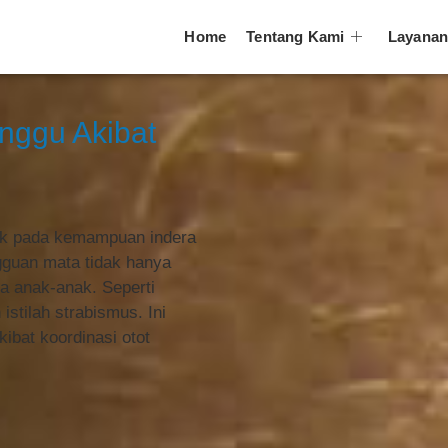
Home
Tentang Kami
Layana
nggu Akibat
ak pada kemampuan indera
gguan mata tidak hanya
da anak-anak. Seperti
istilah strabismus. Ini
kibat koordinasi otot