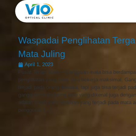
Waspadai Penglihatan Terga
Mata Juling
April 1, 2023
Pusat Terapi Mata – Gangguan mata bisa berdamp
penglihatan yang tidak bisa bekerja maksimal. Gan
terjadi pada orang dewasa, tapi juga bisa terjadi pa
gangguan mata juling atau yang dikenal juga dengan 
adalah salah satu kelainan yang terjadi pada mata a
penggerak […]