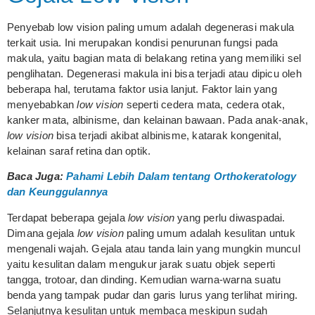
Penyebab low vision paling umum adalah degenerasi makula
terkait usia. Ini merupakan kondisi penurunan fungsi pada
makula, yaitu bagian mata di belakang retina yang memiliki sel
penglihatan. Degenerasi makula ini bisa terjadi atau dipicu oleh
beberapa hal, terutama faktor usia lanjut. Faktor lain yang
menyebabkan
low vision
seperti cedera mata, cedera otak,
kanker mata, albinisme, dan kelainan bawaan. Pada anak-anak,
low vision
bisa terjadi akibat albinisme, katarak kongenital,
kelainan saraf retina dan optik.
Baca Juga:
Pahami Lebih Dalam tentang Orthokeratology
dan Keunggulannya
Terdapat beberapa gejala
low vision
yang perlu diwaspadai.
Dimana gejala
low vision
paling umum adalah kesulitan untuk
mengenali wajah. Gejala atau tanda lain yang mungkin muncul
yaitu kesulitan dalam mengukur jarak suatu objek seperti
tangga, trotoar, dan dinding. Kemudian warna-warna suatu
benda yang tampak pudar dan garis lurus yang terlihat miring.
Selanjutnya kesulitan untuk membaca meskipun sudah