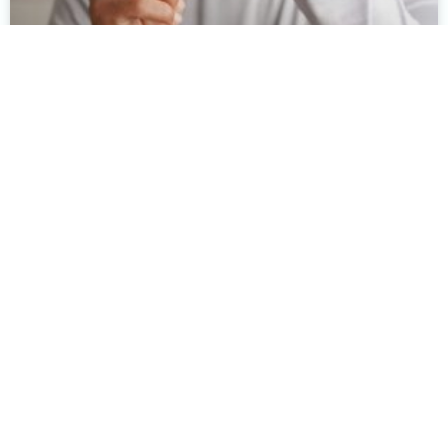
Mitos atau Fakta? Kacamata Minus Ternyata Bukan
Penyebab Mata Semakin Buruk
Selengkapnya »