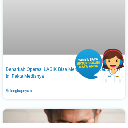
Benarkah Operasi LASIK Bisa Menyebabkan Kebutaan?
Ini Fakta Medisnya
Selengkapnya »