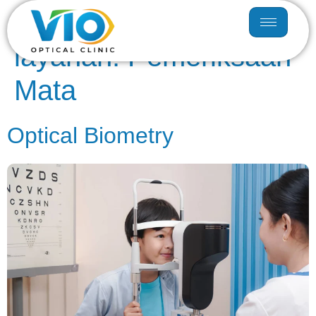
kategori artikel
layanan:
Pemeriksaan
Mata
Optical Biometry