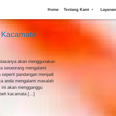
Home
Tentang Kami
Layana
p Kacamata
 biasanya akan menggunakan
ika seseorang mengalami
a seperti pandangan menjadi
tika anda mengalami masalah
al ini akan mengganggu
beli kacamata […]