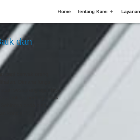
Home
Tentang Kami
Layana
Baik dan
an bagi banyak orang
hatan. Dimana fungsi
atan seseorang agar bisa
ata online, penting untuk
. Sehingga anda bisa
an kondisi […]