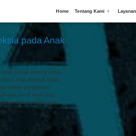
Home
Tentang Kami
Layana
eksia pada Anak
anak sangat penting untuk
isual anak menjadi salah
an indera penglihatan
sepsi visual anak atau
aruhi indera penglihatan