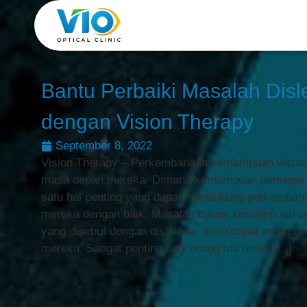
Bantu Perbaiki Masalah Disl
dengan Vision Therapy
September 8, 2022
Vision Therapy – Perkembangan kemampuan visual 
masa depan mereka. Dimana kemampuan persepsi v
satu hal penting yang dapat mendukung perkembang
mereka dengan baik. Masalah dalam kemampuan per
yang disebut dengan disleksia, tentu dapat mempeng
mereka. Sangat penting bagi orang tua untuk […]