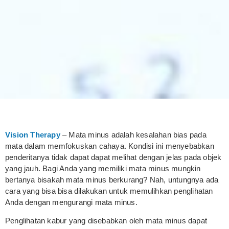
Vision Therapy
– Mata minus adalah kesalahan bias pada
mata dalam memfokuskan cahaya. Kondisi ini menyebabkan
penderitanya tidak dapat dapat melihat dengan jelas pada objek
yang jauh. Bagi Anda yang memiliki mata minus mungkin
bertanya bisakah mata minus berkurang? Nah, untungnya ada
cara yang bisa bisa dilakukan untuk memulihkan penglihatan
Anda dengan mengurangi mata minus.
Penglihatan kabur yang disebabkan oleh mata minus dapat