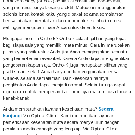
Orthokeratology (ortho-k) adalah alternatif lain, non-invasif,
yang menurut banyak orang efektif. Metode ini menggunakan
sejenis lensa kontak kaku yang dipakai selama semalaman.
Lensa ini akan meratakan dan membentuk kembali kornea
sehingga mengubah mata Anda untuk dapat fokus.
Mengapa memilih Ortho-k? Ortho-k adalah pilihan yang tepat
bagi siapa saja yang memiliki mata minus. Cara ini merupakan
pilihan yang baik untuk Anda jika Anda menginginkan sesuatu
yang benar-benar reversibel. Karena Anda dapat menghentikan
pengobatan kapan saja. Ortho-K juga merupakan pilihan yang
praktis dan efektif. Anda hanya perlu menggunakan lensa
Ortho-K selama semalaman. Dan keesokan harinya
penglihatan Anda dapat menjadi normal. Selain itu juga dapat
digunakan untuk memperlambat timbulnya mata minus di masa
kanak-kanak.
Anda membutuhkan layanan kesehatan mata?
Segera
kunjungi
Vio Optical Clinic. Kami memberikan layanan
pemeriksaan kesehatan mata secara menyeluruh dengan
peralatan medis canggih yang lengkap. Vio Optical Clinic