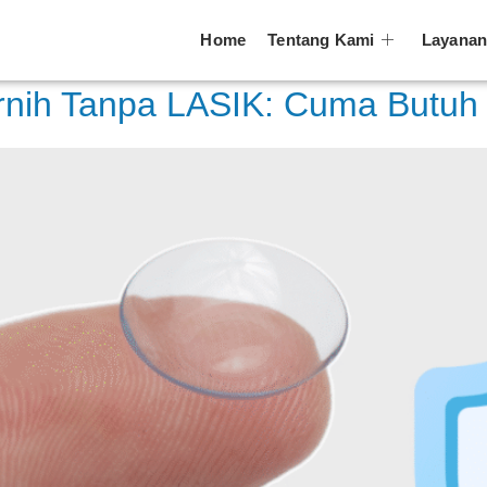
Home
Tentang Kami
Layana
rnih Tanpa LASIK: Cuma Butuh L