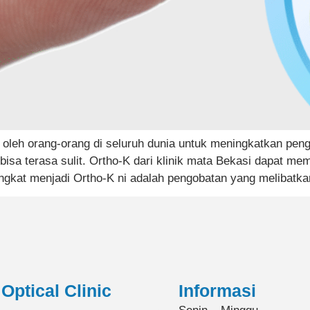
n oleh orang-orang di seluruh dunia untuk meningkatkan pe
sa terasa sulit. Ortho-K dari klinik mata Bekasi dapat 
ingkat menjadi Ortho-K ni adalah pengobatan yang melibatka
Optical Clinic
Informasi