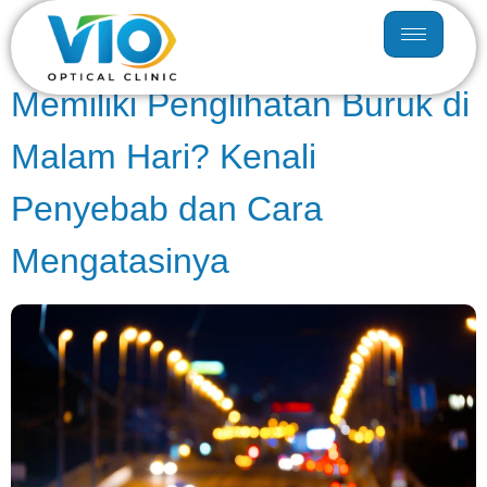
Hari:
12 Oktober 2024
Memiliki Penglihatan Buruk di
Malam Hari? Kenali
Penyebab dan Cara
Mengatasinya