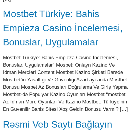
Mostbet Türkiye: Bahis
Empieza Casino İncelemesi,
Bonuslar, Uygulamalar
Mostbet Türkiye: Bahis Empieza Casino İncelemesi,
Bonuslar, Uygulamalar” Mosbet: Onlayn Kazino Və
Idman Mərcləri Content Mostbet Kazino Şirkəti Barədə
Mostbet’in Yasallığı Ve Güvenliği Azərbaycanda Mostbet
Bonusu Mosbet Az Bonusları Doğrulama Ve Giriş Yapma
Mostbet-də Populyar Kazino Oyunları Mostbet “mostbet
Az Idman Mərc Oyunları Və Kazino Mostbet: Türkiye’nin
En Güvenilir Bahis Sitesi Xoş Gəldin Bonusu Varmı? […]
Rəsmi Veb Saytı Bağlayın️