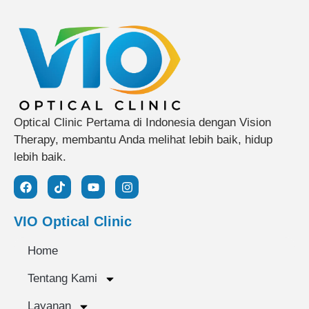
Optical Clinic Pertama di Indonesia dengan Vision
Therapy, membantu Anda melihat lebih baik, hidup
lebih baik.
VIO Optical Clinic
Home
Tentang Kami
Layanan